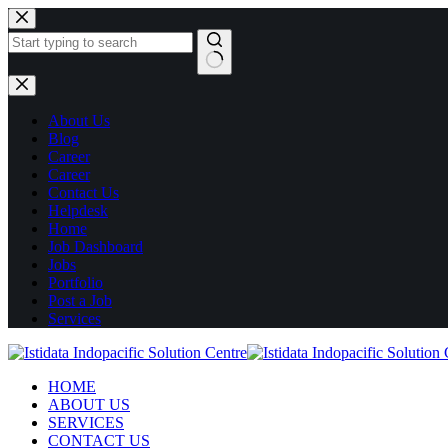
About Us
Blog
Career
Career
Contact Us
Helpdesk
Home
Job Dashboard
Jobs
Portfolio
Post a Job
Services
HOME
ABOUT US
SERVICES
CONTACT US